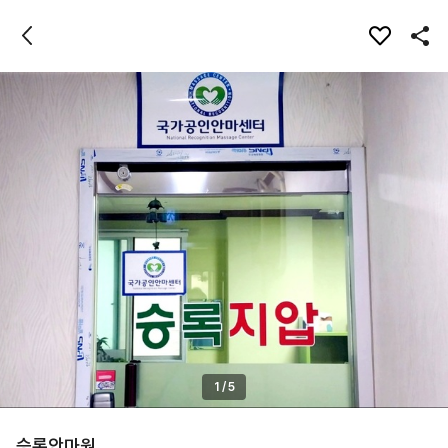
1
/
5
승록안마원