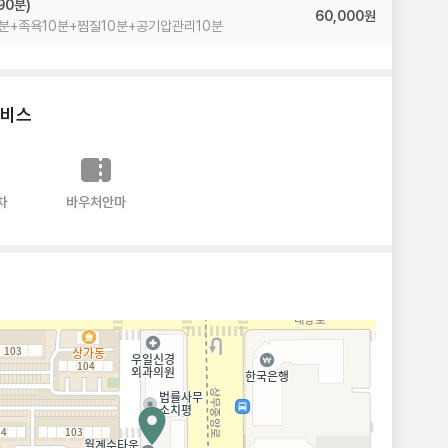
90분)
60,000원
분+족욕10분+찜질10분+공기압관리10분
서비스
차
바우처안마