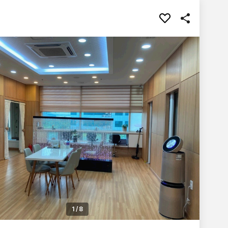
1
/
8