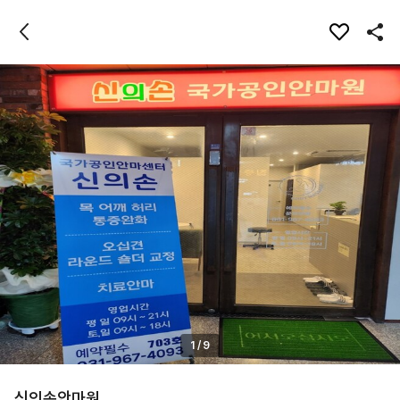
1
/
9
신의손안마원