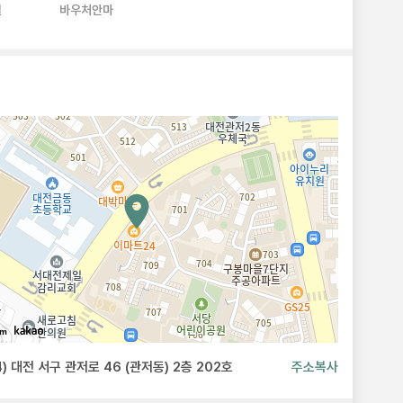
실
바우처안마
0m
4) 대전 서구 관저로 46 (관저동) 2층 202호
주소복사