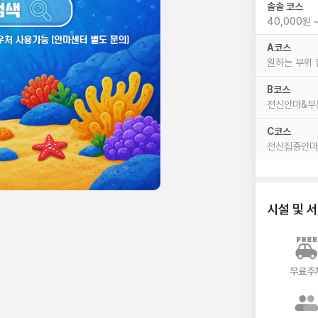
솔솔 코스
4
A코스
원하는 부위
B코스
전신안마&부
C코스
전신집중안마
시설 및 
무료주