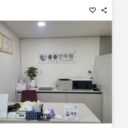
1
/
8