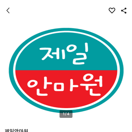
1
/
4
제일안마원