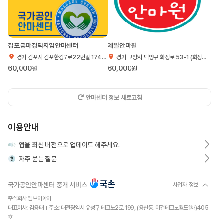
김포금파경락지압안마센터
제일안마원
경기 김포시 김포한강7로22번길 174-106 (마산동) 1층
경기 고양시 덕양구 화정로 53-1 (화정동) 309호
60,000원
60,000원
안마센터 정보 새로고침
이용안내
앱을 최신 버전으로 업데이트 해주세요.
자주 묻는 질문
국가공인안마센터 중개 서비스
사업자 정보
주식회사 엠브이아이
대표이사: 김용태
주소: 대전광역시 유성구 테크노2로 199, (용산동, 미건테크노월드1차)405
호