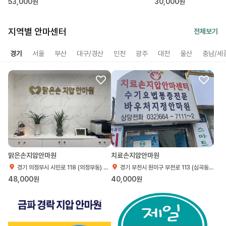
53,000원
30,000원
지역별 안마센터
전체보기
경기
서울
부산
대구/경산
인천
광주
대전
울산
충남/세
맑은손지압안마원
치료손지압안마원
경기 의정부시 시민로 118 (의정부동) 6층
경기 부천시 원미구 부천로 113 (심곡동) 2층
48,000원
40,000원