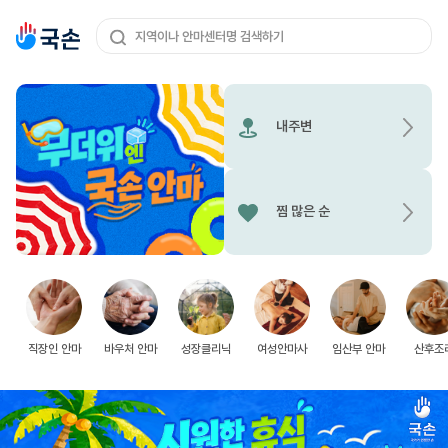
지역이나 안마센터명 검색하기
내주변
찜 많은 순
직장인 안마
바우처 안마
성장클리닉
여성안마사
임산부 안마
산후조