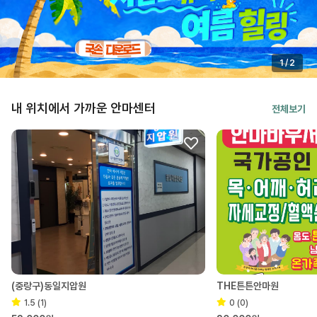
1
/
2
내 위치에서 가까운 안마센터
전체보기
(중랑구)동일지압원
THE튼튼안마원
1.5 (1)
0 (0)