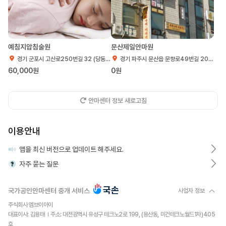
예침지압침술원
문산제일안마원
경기 군포시 고산로250번길 32 (당동, 덕산아파트) 3동상가 401호
경기 파주시 문산읍 문향로49번길 20 경기 파주시 문산읍 문향로49번길 20 로얄빌딩 303호
60,000원
0원
안마센터 정보 새로고침
이용안내
앱을 최신 버전으로 업데이트 해주세요.
자주 묻는 질문
국가공인안마센터 중개 서비스
사업자 정보
주식회사 엠브이아이
대표이사: 김용태
주소: 대전광역시 유성구 테크노2로 199, (용산동, 미건테크노월드1차)405
호