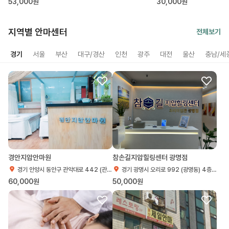
53,000원
30,000원
지역별 안마센터
전체보기
경기
서울
부산
대구/경산
인천
광주
대전
울산
충남/세
경안지압안마원
참손길지압힐링센터 광명점
경기 안양시 동안구 관악대로 442 (관양동) 경기 안양시 동안구 관양동 1474-10
경기 광명시 오리로 992 (광명동) 4층 406호
60,000원
50,000원