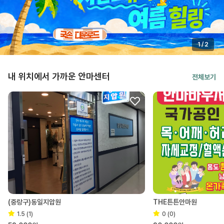
1
/
2
내 위치에서 가까운 안마센터
전체보기
(중랑구)동일지압원
THE튼튼안마원
1.5 (1)
0 (0)