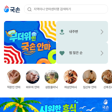
지역이나 안마센터명 검색하기
내주변
찜 많은 순
직장인 안마
바우처 안마
성장클리닉
여성안마사
임산부 안마
산후조